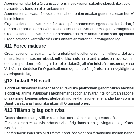
Abonnenten ska följa Organisationens instruktioner, säkerhetsföreskrifter, bok
nyttjande av tjänsten eller anläggningen.
Abonnenten ansvarar för skada som abonnenten orsakar genom oaktsamhet, vårds
instruktioner.
Organisationen ansvarar inte för skada på abonnentens egendom eller fordon, fö
genom Organisationens vårdslöshet eller om ansvar annars följer av tvingande 
Organisationen ansvarar inte för personskada eller annan skada som uppkomm
Organisationen varit vårdslös eller annars ansvarar enligt tvingande lag.
§11 Force majeure
Organisationen ansvarar inte för underlåtenhet eller försening i fullgörandet 
rimliga kontroll, såsom arbetskonflikt, blixtnedslag, brand, explosion, översvämn
epidemi, pandemi, störningar i el- eller datanät, allmän brist på transporter, var
Vid sådan händelse får Organisationen skjuta upp fullgörelsen utan skyldighet at
av tvingande lag.
§12 Tickoff AB:s roll
Tickoff AB tillhandahåller endast den tekniska plattformen genom vilken abonn
Tickoff AB är inte avtalspart i abonnemanget och ansvarar inte för Organisatione
prissättning, kompensation, återbetalning, reklamationer eller andra krav som 
Samtliga sådana frågor ska riktas till Organisationen.
§13 Tillämplig lag och tvist
Dessa abonnemangsvillkor ska tolkas och tillämpas enligt svensk rätt.
För konsumenter ska tvist prövas av behörig domstol enligt tvingande lag. Konsum
tvistlösning.
För företagskunder ska tvist i första hand lösas genom förhandling mellan parte