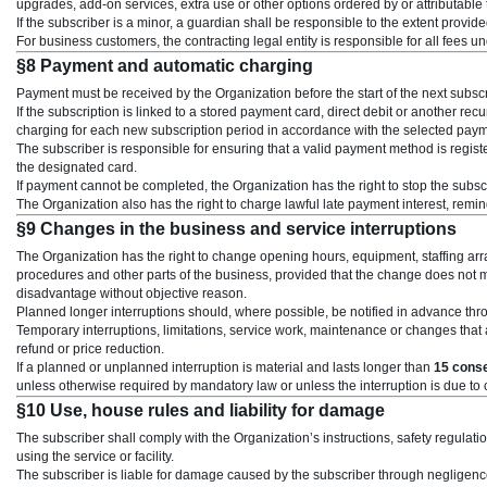
upgrades, add-on services, extra use or other options ordered by or attributable 
If the subscriber is a minor, a guardian shall be responsible to the extent provi
For business customers, the contracting legal entity is responsible for all fees un
§8 Payment and automatic charging
Payment must be received by the Organization before the start of the next subscr
If the subscription is linked to a stored payment card, direct debit or another re
charging for each new subscription period in accordance with the selected pay
The subscriber is responsible for ensuring that a valid payment method is registe
the designated card.
If payment cannot be completed, the Organization has the right to stop the subs
The Organization also has the right to charge lawful late payment interest, remi
§9 Changes in the business and service interruptions
The Organization has the right to change opening hours, equipment, staffing ar
procedures and other parts of the business, provided that the change does not mat
disadvantage without objective reason.
Planned longer interruptions should, where possible, be notified in advance thro
Temporary interruptions, limitations, service work, maintenance or changes that a
refund or price reduction.
If a planned or unplanned interruption is material and lasts longer than
15 cons
unless otherwise required by mandatory law or unless the interruption is due to
§10 Use, house rules and liability for damage
The subscriber shall comply with the Organization’s instructions, safety regula
using the service or facility.
The subscriber is liable for damage caused by the subscriber through negligence