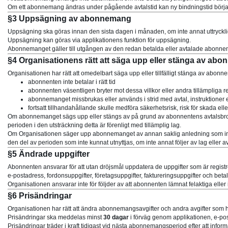
Om ett abonnemang ändras under pågående avtalstid kan ny bindningstid börj
§3 Uppsägning av abonnemang
Uppsägning ska göras innan den sista dagen i månaden, om inte annat uttryckl
Uppsägning kan göras via applikationens funktion för uppsägning.
Abonnemanget gäller till utgången av den redan betalda eller avtalade abonneman
§4 Organisationens rätt att säga upp eller stänga av ab
Organisationen har rätt att omedelbart säga upp eller tillfälligt stänga av abon
abonnenten inte betalar i rätt tid
abonnenten väsentligen bryter mot dessa villkor eller andra tillämpliga r
abonnemanget missbrukas eller används i strid med avtal, instruktioner 
fortsatt tillhandahållande skulle medföra säkerhetsrisk, risk för skada elle
Om abonnemanget sägs upp eller stängs av på grund av abonnentens avtalsbrott 
perioden i den utsträckning detta är förenligt med tillämplig lag.
Om Organisationen säger upp abonnemanget av annan saklig anledning som inte b
den del av perioden som inte kunnat utnyttjas, om inte annat följer av lag eller av
§5 Ändrade uppgifter
Abonnenten ansvarar för att utan dröjsmål uppdatera de uppgifter som är reg
e-postadress, fordonsuppgifter, företagsuppgifter, faktureringsuppgifter och betal
Organisationen ansvarar inte för följder av att abonnenten lämnat felaktiga eller 
§6 Prisändringar
Organisationen har rätt att ändra abonnemangsavgifter och andra avgifter som 
Prisändringar ska meddelas minst
30 dagar
i förväg genom applikationen, e-po
Prisändringar träder i kraft tidigast vid nästa abonnemangsperiod efter att infor