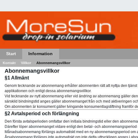
Start
Information
Kontakt
Villkor
Abonnemangsvillkor
Abonnemangsvillkor
§1 Allmänt
Genom tecknande av abonnemang erhåller abonnenten rätt att nyttja den tjänst 
applikationen och enligt dessa abonnemangsvillkor.
Vid tecknande av nytt abonnemang eller vid ändring av abonnemang gäller de
särskild bindningstid anges gäller abonnemanget från och med aktiveringen och
Om abonnenten är konsument gäller tvingande konsumentlagstiftning framför dessa
§2 Avtalsperiod och förlängning
Den första avtalsperioden omfattar den initiala bindningstid eller den abon
Därefter löper abonnemanget vidare enligt den betal- och abonnemangsperiod 
Månadsabonnemang förlängs automatiskt med en ny abonnemangsperiod om abon
Årsabonnemang förlängs inte automatiskt om inte detta uttryckligen anges i ab