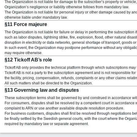
The Organization is not liable for damage to the subscriber’s property or vehicle
Organization’s negligence or liability otherwise follows from mandatory law.
The Organization is not liable for personal injury or other damage caused by anot
otherwise liable under mandatory law.
§11 Force majeure
The Organization is not liable for failure or delay in performing the subscription
such as labor disputes, lightning strike, fire, explosion, flood, other natural di
disruption in electricity or data networks, general shortage of transport, goods 
In such event, the Organization may postpone performance without any obligat
may require otherwise.
§12 Tickoff AB’s role
Tickoff AB only provides the technical platform through which subscriptions may 
Tickoff AB is not a party to the subscription agreement and is not responsible fo
the facility, pricing, compensation, refunds, complaints or any other claims rela
All such matters shall be directed to the Organization.
§13 Governing law and disputes
These subscription terms shall be governed by and construed in accordance wi
For consumers, disputes shall be resolved by a competent court in accordance w
complaint to ARN or use another available dispute resolution procedure.
For business customers, disputes shall first be resolved through negotiations bet
be finally settled by the Swedish general courts, with the court where the Organiza
required by mandatory law or separate agreement.