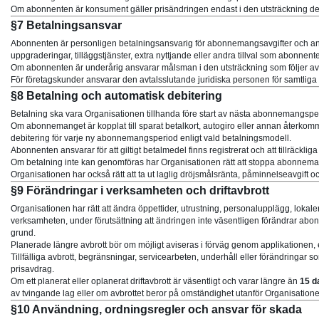
Om abonnenten är konsument gäller prisändringen endast i den utsträckning den
§7 Betalningsansvar
Abonnenten är personligen betalningsansvarig för abonnemangsavgifter och an
uppgraderingar, tilläggstjänster, extra nyttjande eller andra tillval som abonnenten
Om abonnenten är underårig ansvarar målsman i den utsträckning som följer av t
För företagskunder ansvarar den avtalsslutande juridiska personen för samtliga
§8 Betalning och automatisk debitering
Betalning ska vara Organisationen tillhanda före start av nästa abonnemangsper
Om abonnemanget är kopplat till sparat betalkort, autogiro eller annan återko
debitering för varje ny abonnemangsperiod enligt vald betalningsmodell.
Abonnenten ansvarar för att giltigt betalmedel finns registrerat och att tillräckliga
Om betalning inte kan genomföras har Organisationen rätt att stoppa abonneman
Organisationen har också rätt att ta ut laglig dröjsmålsränta, påminnelseavgift och 
§9 Förändringar i verksamheten och driftavbrott
Organisationen har rätt att ändra öppettider, utrustning, personalupplägg, lokale
verksamheten, under förutsättning att ändringen inte väsentligen förändrar abo
grund.
Planerade längre avbrott bör om möjligt aviseras i förväg genom applikationen, 
Tillfälliga avbrott, begränsningar, servicearbeten, underhåll eller förändringar s
prisavdrag.
Om ett planerat eller oplanerat driftavbrott är väsentligt och varar längre än
15 d
av tvingande lag eller om avbrottet beror på omständighet utanför Organisatione
§10 Användning, ordningsregler och ansvar för skada