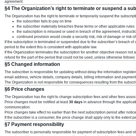
agreement.
§4 The Organization’s right to terminate or suspend a sub
The Organization has the right to terminate or temporarily suspend the subscripti
the subscriber fails to pay on time
the subscriber materially breaches these terms or other applicable rules
the subscription is misused or used in breach of the agreement, instructi
continued provision would create a security risk, risk of damage or risk o
If the subscription is terminated or suspended due to the subscriber’s breach of 
period to the extent this is consistent with applicable law.
If the Organization terminates the subscription for another objective reason not at
refund for the part of the period that could not be used, unless otherwise follow
§5 Changed information
The subscriber is responsible for updating without delay the information regist
email address, vehicle details, company details, billing information and payment 
The Organization is not responsible for consequences resulting from the subscri
§6 Price changes
The Organization has the right to change subscription fees and other fees associ
Price changes must be notified at least
30 days
in advance through the applicat
communication.
Price changes take effect no earlier than the next subscription period after noti
If the subscriber is a consumer, the price change shall apply only to the extent 
§7 Payment responsibility
The subscriber is personally responsible for payment of subscription fees and ot